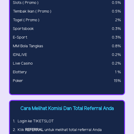
Slots ( Promo )
0.5%
Tembak Ikan ( Promo )
0.5%
Togel ( Promo )
2%
Sportsbook
0.3%
E-Sport
0.3%
MM Bola Tangkas
0.8%
IDNLIVE
0.2%
Live Casino
0.2%
Elottery
1 %
Poker
15%
Cara Melihat Komisi Dan Total Referral Anda
1.
Login ke TIKETSLOT
2.
Klik
REFERRAL
untuk melihat total referral Anda