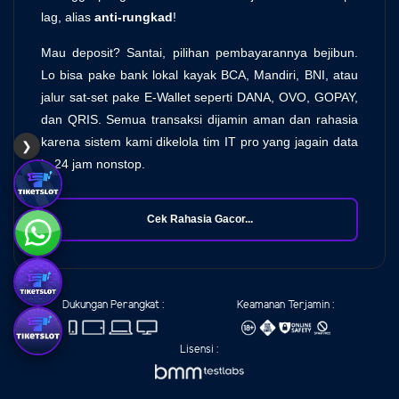
lag, alias
anti-rungkad
!
Mau deposit? Santai, pilihan pembayarannya bejibun.
Lo bisa pake bank lokal kayak BCA, Mandiri, BNI, atau
jalur sat-set pake E-Wallet seperti DANA, OVO, GOPAY,
dan QRIS. Semua transaksi dijamin aman dan rahasia
karena sistem kami dikelola tim IT pro yang jagain data
❯
lo 24 jam nonstop.
Cek Rahasia Gacor...
Dukungan Perangkat :
Keamanan Terjamin :
Lisensi :